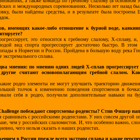
внованиях, а также команда по гребному слалому (в основном э
ских и международных соревнованиях. Несколько лет назад бы
вку, были найдены средства, и в результате была построена 
здок.
в, имеющих какое-либо отношение к бурной воде, каякинг
ентируете?
огрессирует, это относится к гребному слалому, Х-сплаву, и, 
лодой вид спорта прогрессирует достаточно быстро. В этом
пады в Норвегии и России. Пройдена в большую воду река Гон
 экстремального сплава.
ва мнения: по мнению одних людей Х-сплав прогрессирует
, другие считают основополагающим гребной слалом. Ка
акие родео элементы не могут улучшить траекторию движени
большой толчок к изменению поведения спортсменов в бочка
овали себя в родео, получили дополнительные навыки на бу
Challenge побеждают спортсмены-родеисты? Стив Фишер нап
я сравнивать с российскими родеистами. У них совсем другой 
ше, чем у российских слаломистов. И, что особенно важно, сл
невно, чего нельзя сказать о наших родеистах.
ением в России прежде всего экстрим сплава и какие персп