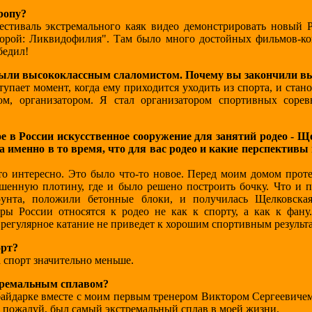
ропу?
тиваль экстремального каяк видео демонстрировать новый 
орой: Ликвидофилия". Там было много достойных фильмов-ко
бедил!
 были высококлассным слаломистом. Почему вы закончили в
пает момент, когда ему приходится уходить из спорта, и стан
ом, организатором. Я стал организатором спортивных соре
е в России искусственное сооружение для занятий родео - 
а именно в то время, что для вас родео и какие перспективы
о интересно. Это было что-то новое. Перед моим домом проте
шенную плотину, где и было решено построить бочку. Что и п
рунта, положили бетонные блоки, и получилась Щелковска
ы России относятся к родео не как к спорту, а как к фану
е регулярное катание не приведет к хорошим спортивным результ
орт?
на спорт значительно меньше.
стремальным сплавом?
а байдарке вместе с моим первым тренером Виктором Сергеевиче
, пожалуй, был самый экстремальный сплав в моей жизни.