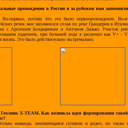
мальные прохождения в России и за рубежом вам запомнил
Во-первых, потому что это было первопрохождение. Во-вт
уйских речек мне запомнился сплав по реке Грандерия в Италии
нии с Арсением Болдыревым и Антоном Лазько. Участок ре
большим падением, при большой воде я расценил как V+ - VI
я жизнь. Это было действительно экстремально.
 Геолинк X-TEAM. Как возникла идея формирования такой
ит?
только команда, занимающаяся сплавом и родео, но также 