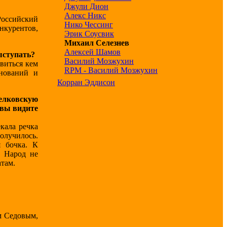
Джули Дион
Алекс Никс
Российский
Нико Чессинг
нкурентов,
Эрик Соусвик
Михаил Селезнев
Алексей Шамов
ыступать?
Василий Мозжухин
овиться кем
RPM - Василий Mозжухин
внований и
Корран Эддисон
Щелковскую
 вы видите
кала речка
олучилось.
я бочка. К
. Народ не
атам.
м Седовым,