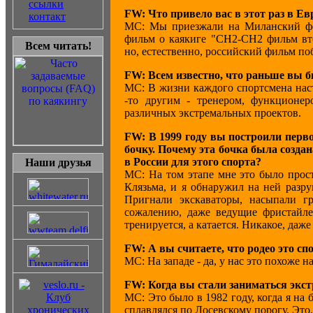
ссылки
FW: Что привело вас в этот раз в Ев
контакт
МС: Мы приезжали на Миланский фес
фильм о каякиге "CH2-CH2 фильм вт
Всем читать!
но, естественно, российский фильм по
FW: Всем известно, что раньше вы
МС: В жизни каждого спортсмена насту
-то другим - тренером, функционер
различных экстремальных проектов.
FW: В 1999 году вы построили перво
бочку. Почему эта бочка была создан
в России для этого спорта?
Наши друзья
МС: На том этапе мне это было прост
Клязьма, и я обнаружил на ней разру
Пригнали экскаваторы, насыпали г
сожалению, даже ведущие фристайлер
тренируется, а катается. Никакое, даж
FW: А вы считаете, что родео это сп
МС: На западе - да, у нас это похоже 
FW: Когда вы стали заниматься эк
МС: Это было в 1982 году, когда я н
сплавлялся по Лосевскому порогу. Это