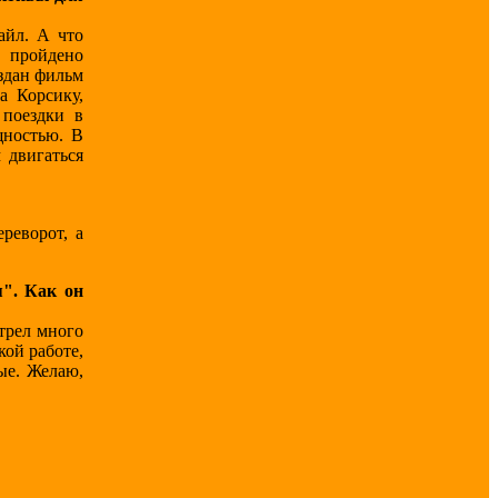
айл. А что
о пройдено
оздан фильм
а Корсику,
 поездки в
щностью. В
 двигаться
реворот, а
". Как он
трел много
кой работе,
ые. Желаю,