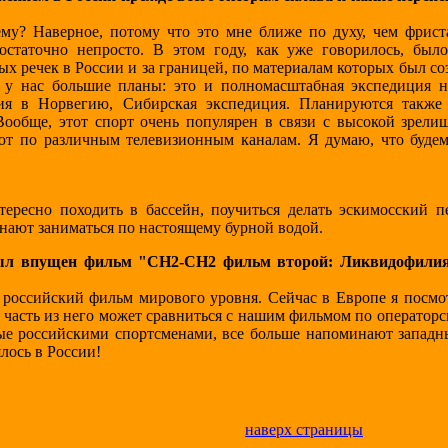
у? Наверное, потому что это мне ближе по духу, чем фрист
достаточно непросто. В этом году, как уже говорилось, был
х речек в России и за границей, по материалам которых был с
у нас большие планы: это и полномасштабная экспедиция н
иция в Норвегию, Сибирская экспедиция. Планируются также
Вообще, этот спорт очень популярен в связи с высокой зрели
ют по различным телевизионным каналам. Я думаю, что будем
?
ересно походить в бассейн, поучиться делать эскимосский пе
нают заниматься по настоящему бурной водой.
ыл впущен фильм "CH2-CH2 фильм второй: Ликвидофилия
российский фильм мирового уровня. Сейчас в Европе я посмо
часть из него может сравниться с нашим фильмом по операторс
мые российскими спортсменами, все больше напоминают западн
лось в России!
наверх страницы