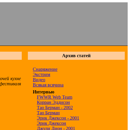
Архив статей
Снаряжение
Экстрим
очей кухне
Видео
фестиваля
Всякая всячина
Интервью
FWWR Web Team
Корран Эддисон
Тао Берман - 2002
Тао Берман
Эрик Джексон - 2001
Эрик Джексон
Джули Дион - 2001