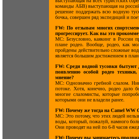
выступающая на всех туристских соре
команды АБВ) выступающая на россий
решение поддержать всю водную тусо
бочка, совершен ряд экспедиций и пое
FW: По отзывам многих спортсмено
прогрессирует. Как вы это прокомм
МС: Безусловно, каякинг в России пр
плане родео. Вообще, родео, как мо
пройдены действительно сложные водо
является большим достижением в плане
FW: Среди водной тусовки бытуют д
появлению особой родео техники
мнение?
МС: Однозначно гребной слалом. Ник
потоке. Хотя, конечно, родео дало 
многие слаломисты, которые попроб
которыми они не владели ранее.
FW: Почему же тогда на Camel WW 
МС: Это потому, что этих людей нельз
воды, который, пожалуй, намного боль
Они проводят на ней по 6-8 часов ежед
FW: Почему вы занимаетесь продвиж