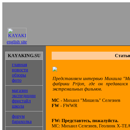
english site
KAYAKING.SU
Статьи
главная
новости
обзоры
Представляем интервью Михаила "Миш
фото
фабрики Prijon, где он предавалс
экстремальных фильмов.
магазин
экспедиции
МС
- Михаил "Мишель" Селезнев
фристайл
FW
- FWWR
школа
форум
FW: Представтесь, пожалуйста.
барахолка
МС: Михаил Селезнев, Геолинк Х-TE