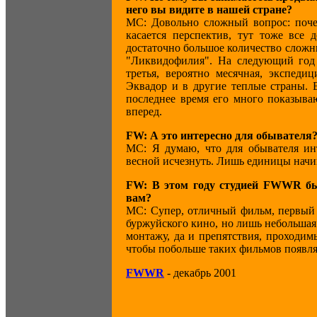
него вы видите в нашей стране?
МС: Довольно сложный вопрос: почем
касается перспектив, тут тоже все 
достаточно большое количество сложны
"Ликвидофилия". На следующий год 
третья, вероятно месячная, экспед
Эквадор и в другие теплые страны. 
последнее время его много показыва
вперед.
FW: А это интересно для обывателя
МС: Я думаю, что для обывателя инт
весной исчезнуть. Лишь единицы начи
FW: В этом году студией FWWR б
вам?
МС: Супер, отличный фильм, первый 
буржуйского кино, но лишь небольшая 
монтажу, да и препятствия, проходи
чтобы побольше таких фильмов появля
FWWR
- декабрь 2001