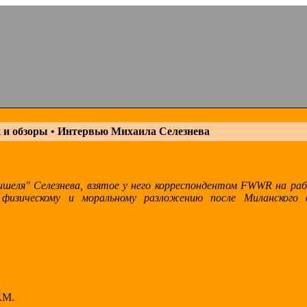
 и обзоры • Интервью Михаила Селезнева
еля" Селезнева, взятое у него корреспондентом FWWR на раб
я физическому и моральному разложению после Миланского 
AM.