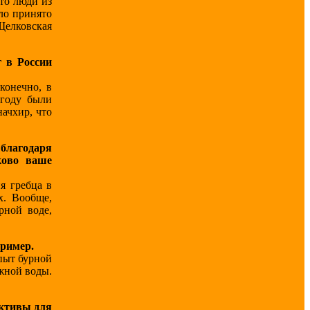
то люди из
ло принято
Щелковская
 в России
конечно, в
 году были
ачхир, что
 благодаря
ково ваше
я гребца в
х. Вообще,
рной воде,
ример.
опыт бурной
ожной воды.
ективы для