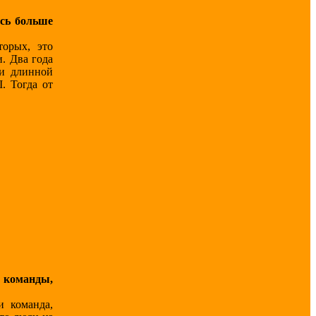
ись больше
орых, это
. Два года
ки длинной
. Тогда от
 команды,
и команда,