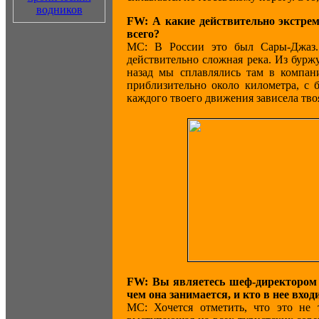
FW: А какие действительно экстре
всего?
МС: В России это был Сары-Джаз. 
действительно сложная река. Из бурж
назад мы сплавлялись там в компа
приблизительно около километра, с 
каждого твоего движения зависела тво
FW: Вы являетесь шеф-директором
чем она занимается, и кто в нее вход
МС: Хочется отметить, что это не 