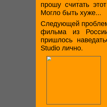
прошу считать этот
Могло быть хуже...
Следующей проблем
фильма из Росси
пришлось наведат
Studio лично.