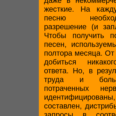
даже в некоммерче
жесткие. На кажд
песню необхо
разрешение (и запл
Чтобы получить п
песен, используем
полтора месяца. От
добиться никаког
ответа. Но, в резу
труда и больш
потраченных нер
идентифицирова
составлен, дистриб
запросы в соотв