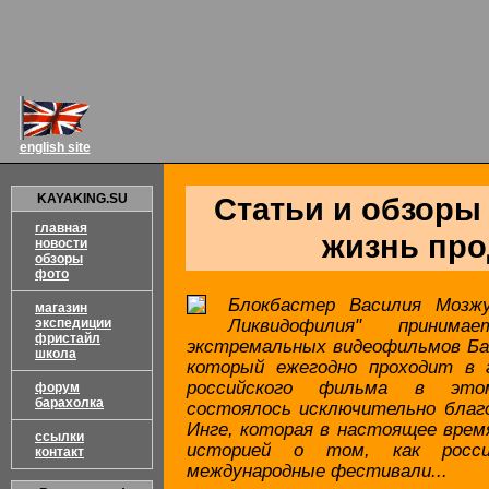
english site
KAYAKING.SU
Статьи и обзоры
главная
жизнь про
новости
обзоры
фото
Блокбастер Василия Мозж
магазин
экспедиции
Ликвидофилия" прини
фристайл
экстремальных видеофильмов Банфф
школа
который ежегодно проходит в 
российского фильма в это
форум
барахолка
состоялось исключительно благо
Инге, которая в настоящее врем
ссылки
историей о том, как росс
контакт
международные фестивали...