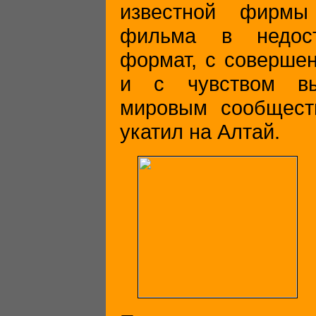
известной фирмы
фильма в недос
формат, с совершен
и с чувством вы
мировым сообщест
укатил на Алтай.