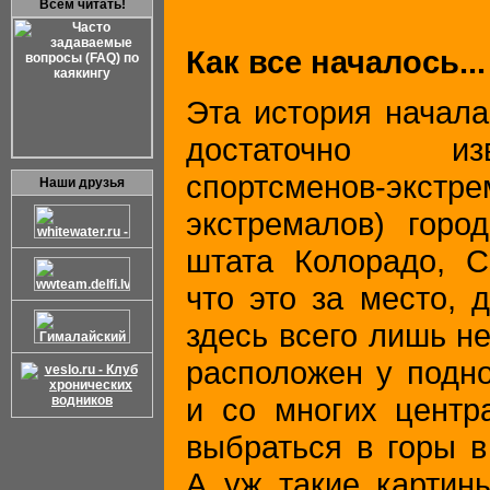
Всем читать!
Как все началось...
Эта история начала
достаточно из
спортсменов-экстре
Наши друзья
экстремалов) город
штата Колорадо, С
что это за место, 
здесь всего лишь не
расположен у подно
и со многих центр
выбраться в горы в
А уж такие картины