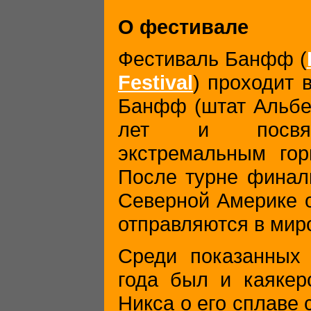
О фестивале
Фестиваль Банфф (
Festival
) проходит 
Банфф (штат Альбер
лет и посвящ
экстремальным гор
После турне финал
Северной Америке 
отправляются в мир
Среди показанных
года был и каякер
Никса о его сплаве 