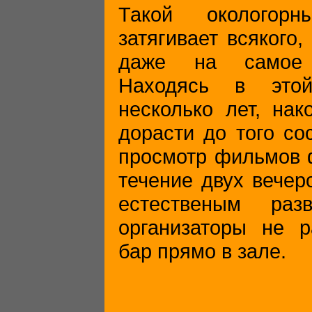
Такой окологор
затягивает всякого,
даже на самое 
Находясь в это
несколько лет, нак
дорасти до того со
просмотр фильмов 
течение двух вечер
естественым раз
организаторы не р
бар прямо в зале.