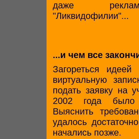
даже реклам
"Ликвидофилии"...
...и чем все закон
Загореться идеей 
виртуальную запис
подать заявку на у
2002 года было 
Выяснить требова
удалось достаточн
начались позже.